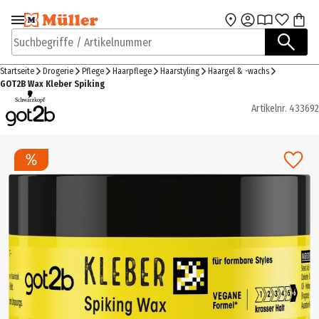
Zur Navigation
Zum Hauptinhalt
springen
springen
Suchbegriffe / Artikelnummer
Startseite
Drogerie
Pflege
Haarpflege
Haarstyling
Haargel & -wachs
GOT2B Wax Kleber Spiking
Artikelnr.
433692