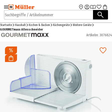
Zur Navigation
Zum Hauptinhalt
springen
springen
Suchbegriffe / Artikelnummer
Startseite
Haushalt
Kochen & Backen
Küchengeräte
Weitere Geräte
GOURMETmaxx Allesschneider
Artikelnr.
3076824