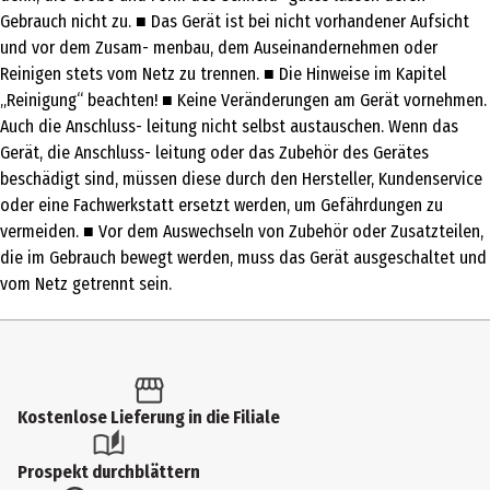
Gebrauch nicht zu. ■ Das Gerät ist bei nicht vorhandener Aufsicht
1x Allesschneider inkl. Schneideblatt, 1x Schlitten, 1x Fingerschutz,
und vor dem Zusam- menbau, dem Auseinandernehmen oder
1x Gebrauchsanleitung
Reinigen stets vom Netz zu trennen. ■ Die Hinweise im Kapitel
Modellnummer
„Reinigung“ beachten! ■ Keine Veränderungen am Gerät vornehmen.
Auch die Anschluss- leitung nicht selbst austauschen. Wenn das
S-896
Gerät, die Anschluss- leitung oder das Zubehör des Gerätes
Hersteller
beschädigt sind, müssen diese durch den Hersteller, Kundenservice
oder eine Fachwerkstatt ersetzt werden, um Gefährdungen zu
DS Produkte GmbH
vermeiden. ■ Vor dem Auswechseln von Zubehör oder Zusatzteilen,
Herstelleradresse
die im Gebrauch bewegt werden, muss das Gerät ausgeschaltet und
Stormarnring 14, DE-22145 Stapelfeld
vom Netz getrennt sein.
Kontaktmöglichkeit
kundenservice@dspro.de
Kostenlose Lieferung in die Filiale
Prospekt durchblättern