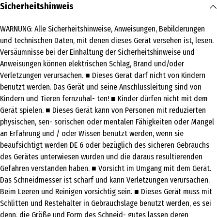
Inhalt
Sicherheitshinweis
1 Stk.
WARNUNG: Alle Sicherheitshinweise, Anweisungen, Bebilderungen
Produkttyp
und technischen Daten, mit denen dieses Gerät versehen ist, lesen.
Alleschneider
Versäumnisse bei der Einhaltung der Sicherheitshinweise und
Anweisungen können elektrischen Schlag, Brand und/oder
Anwendungshinweis
Verletzungen verursachen. ■ Dieses Gerät darf nicht von Kindern
Lesen Sie vor dem ersten Gebrauch des Gerätes diese
benutzt werden. Das Gerät und seine Anschlussleitung sind von
Gebrauchsanleitung sorgfältig durch und bewahren Sie diese für
Kindern und Tieren fernzuhal- ten! ■ Kinder dürfen nicht mit dem
spätere Fragen und weitere Nutzer auf. Sie ist ein Bestandteil des
Gerät spielen. ■ Dieses Gerät kann von Personen mit reduzierten
Gerätes. Hersteller und Importeur übernehmen keine Haftung,
physischen, sen- sorischen oder mentalen Fähigkeiten oder Mangel
wenn die Angaben in dieser Gebrauchsanleitung nicht beachtet
an Erfahrung und / oder Wissen benutzt werden, wenn sie
werden. Sollten Sie Fragen zum Gerät sowie zu Ersatz- /
beaufsichtigt werden DE 6 oder bezüglich des sicheren Gebrauchs
Zubehörteilen haben, kontaktieren Sie den Kundenservice über
des Gerätes unterwiesen wurden und die daraus resultierenden
unsere Website: www.ds-group.de/kundenservice
Gefahren verstanden haben. ■ Vorsicht im Umgang mit dem Gerät.
Das Schneidmesser ist scharf und kann Verletzungen verursachen.
Produkteigenschaft
Beim Leeren und Reinigen vorsichtig sein. ■ Dieses Gerät muss mit
bedienungsfreundlich
Schlitten und Restehalter in Gebrauchslage benutzt werden, es sei
Lieferumfang
denn, die Größe und Form des Schneid- gutes lassen deren