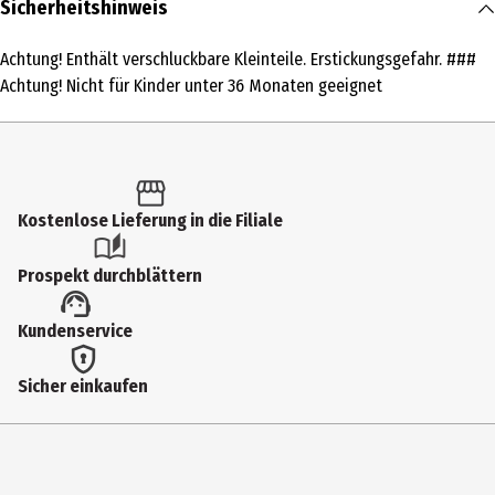
Sicherheitshinweis
1 Stk.
Achtung! Enthält verschluckbare Kleinteile. Erstickungsgefahr. ###
Produkttyp
Achtung! Nicht für Kinder unter 36 Monaten geeignet
Action Cam
Artikelnummer des Herstellers
20149
Kostenlose Lieferung in die Filiale
Hersteller
Easypix GmbH
Prospekt durchblättern
Herstelleradresse
Kundenservice
Em Parkveedel 11 50733 Köln
Kontaktmöglichkeit
Sicher einkaufen
https://www.easypix.com/