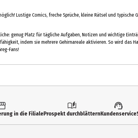
ich! Lustige Comics, freche Sprüche, kleine Rätsel und typische 
che: genug Platz für tägliche Aufgaben, Notizen und wichtige Einträg
higkeit, indem sie mehrere Gehirnareale aktivieren. So wird das Ha
Greg-Fans!
1 Stk.
Kalender
rung in die Filiale
Prospekt durchblättern
Kundenservice
10 Jahre
1. Aufl. 2026