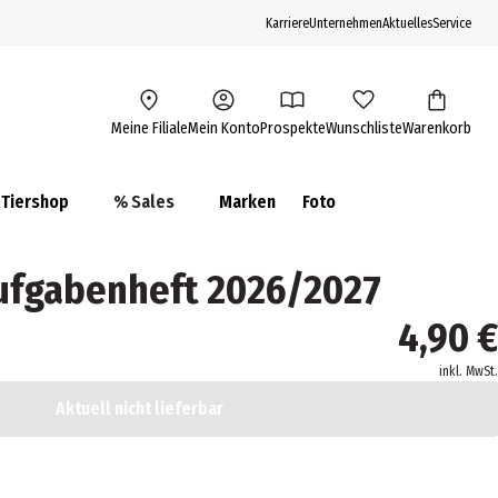
Karriere
Unternehmen
Aktuelles
Service
Meine Filiale
Mein Konto
Prospekte
Wunschliste
Warenkorb
Tiershop
% Sales
Marken
Foto
ufgabenheft 2026/2027
4,90 €
inkl. MwSt.
Aktuell nicht lieferbar