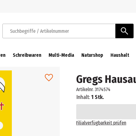
Zur Navigation springen
Zum Hauptinhalt springen
Suchbegriffe / Artikelnummer
ren
Schreibwaren
Multi-Media
Naturshop
Haushalt
Gregs Hausa
Artikelnr.
3174574
Inhalt:
1 Stk.
Filialverfügbarkeit prüfen