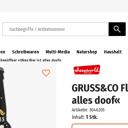
Zur Navigation springen
Zum Hauptinhalt springen
Suchbegriffe / Artikelnummer
ren
Schreibwaren
Multi-Media
Naturshop
Haushalt
henöffner »Ohne Bier ist alles doof«
GRUSS&CO Fla
alles doof«
Artikelnr.
3046205
Inhalt:
1 Stk.