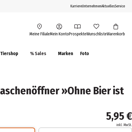
Karriere
Unternehmen
Aktuelles
Service
Meine Filiale
Mein Konto
Prospekte
Wunschliste
Warenkorb
Tiershop
% Sales
Marken
Foto
schenöffner »Ohne Bier ist
5,95 €
inkl. MwSt.