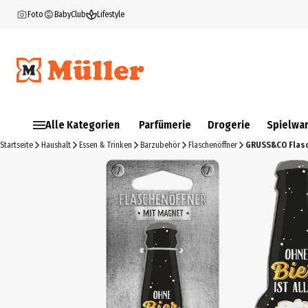
Foto
BabyClub
Lifestyle
Alle Kategorien
Parfümerie
Drogerie
Spielwa
Startseite
Haushalt
Essen & Trinken
Barzubehör
Flaschenöffner
GRUSS&CO Flasc