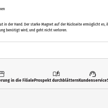
hen
r gut in der Hand. Der starke Magnet auf der Rückseite ermöglicht es
ung benötigt wird, und geht nicht verloren.
1 Stk.
Flaschenöffner
rung in die Filiale
Prospekt durchblättern
Kundenservice
3.6 cm
13 cm
rostfr. Stahl, Epoxy Sticker, Magnet, Papier