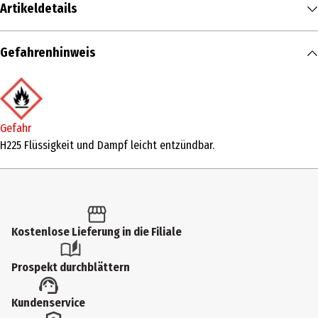
Artikeldetails
Inhalt
Gefahrenhinweis
30 ml
Produkttyp
Eau de Parfum
Gefahr
Duftkonzentration
H225 Flüssigkeit und Dampf leicht entzündbar.
Eau de Parfum Intense
Anwendungsart
Pumpzerstäuber
Kostenlose Lieferung in die Filiale
Duftnote
Blumen|blumig
Prospekt durchblättern
Duftwirkung
Kundenservice
feminin|frisch