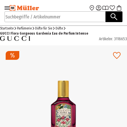
Zur Navigation
Zum Hauptinhalt
springen
springen
Suchbegriffe / Artikelnummer
Startseite
Parfümerie
Düfte für Sie
Düfte
GUCCI Flora Gorgeous Gardenia Eau de Parfum Intense
Artikelnr.
3118653