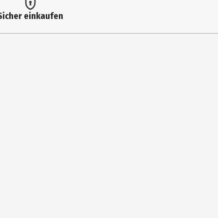
Sicher einkaufen
NES, HEXAMETHYLINDANOPYRAN, VANILLIN, LINALYL ACETATE,
LCYCLOPENTENYL METHYLISOPENTENOL, CITRONELLOL, GERANIOL,
HYL ACETATE, LINALOOL, PINENE, BETA-CARYOPHYLLENE,
ALPHA-TERPINENE, CINNAMAL.
falten, der den ganzen Tag anhält.