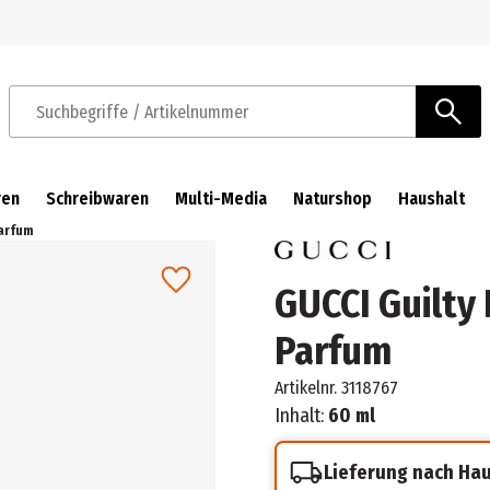
Zur Navigation springen
Zum Hauptinhalt springen
Suchbegriffe / Artikelnummer
ren
Schreibwaren
Multi-Media
Naturshop
Haushalt
arfum
GUCCI Guilty
Parfum
Artikelnr.
3118767
Inhalt:
60 ml
Lieferung nach Ha