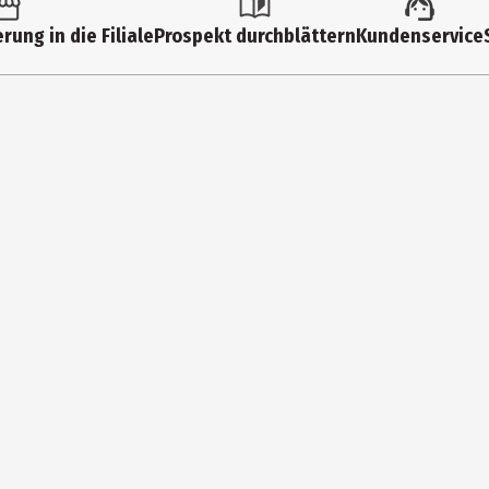
rung in die Filiale
Prospekt durchblättern
Kundenservice
AGRANCE, AQUA/WATER/EAU, TETRAMETHYL ACETYLOCTAHYDRONAPHTHALE
S AURANTIUM BERGAMIA (BERGAMOT) PEEL OIL, LIMONENE, TRIMETHY
NNAMYL ALCOHOL, BENZALDEHYDE, AMYL SALICYLATE, DIMETHYL PHENET
EOL, ISOEUGENOL, ROSE FLOWER OIL/EXTRACT, CITRAL, TERPINOLENE, 
punkte an Hals und Handgelenken, um einen raffinierten Duft zu ent