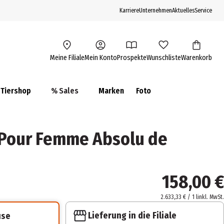
Karriere
Unternehmen
Aktuelles
Service
Meine Filiale
Mein Konto
Prospekte
Wunschliste
Warenkorb
Tiershop
% Sales
Marken
Foto
 Pour Femme Absolu de
158,00 €
2.633,33 € / 1 l
inkl. MwSt.
Lieferung in die Filiale
use