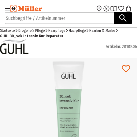
Zur Navigation
Zum Hauptinhalt
springen
springen
Suchbegriffe / Artikelnummer
Startseite
Drogerie
Pflege
Haarpflege
Haarpflege
Haarkur & Maske
GUHL 30_sek Intensiv Kur Reparatur
Artikelnr.
2818806