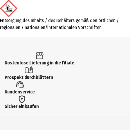
Produkttyp
Haarkur
Entsorgung des Inhalts / des Behälters gemäß den örtlichen /
Dermatologisch getestet
regionalen / nationalen/internationalen Vorschriften.
Ja
Produkteigenschaft
regenerierend
Kostenlose Lieferung in die Filiale
Inhaltsstoffe
Ingredients: Aqua, Cetearyl Alcohol, Behentrimonium Chloride,
Prospekt durchblättern
Cetyl Esters, Dipropylene Glycol, Glycerin, Panthenol, Tetrasodium
Glutamate Diacetate, Lactic Acid, Ethylhexylglycerin, Pyrus
Kundenservice
Communis Fruit Extract, Persea Gratissima Oil, Tocopherol,
Phenoxyethanol, Parfum.
Sicher einkaufen
Anwendungshinweis
Anwendung: Nach der Haarwäsche ins nasse Haar einmassieren, 30
Sekunden einwirken lassen und ausspülen.