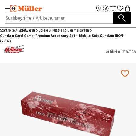
Zur Navigation
Zum Hauptinhalt
springen
springen
Suchbegriffe / Artikelnummer
Startseite
Spielwaren
Spiele & Puzzles
Sammelkarten
Gundam Card Game: Premium Accessory Set - Mobile Suit Gundam IRON-
(PB02)
Artikelnr.
3167146