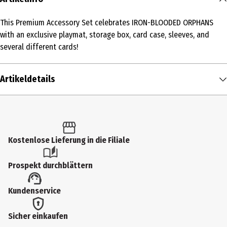
This Premium Accessory Set celebrates IRON-BLOODED ORPHANS
with an exclusive playmat, storage box, card case, sleeves, and
several different cards!
Artikeldetails
Inhalt
1 Stk.
Produkttyp
Kostenlose Lieferung in die Filiale
Sammelkarten
Prospekt durchblättern
Altersempfehlung ab
Kundenservice
15 Jahre
Artikelnummer des Herstellers
Sicher einkaufen
BDAE0719