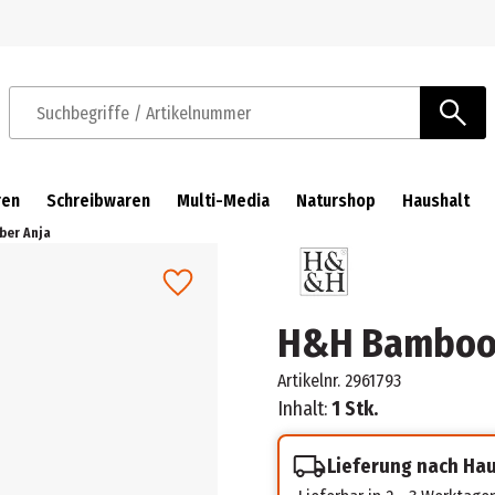
Zur Navigation springen
Zum Hauptinhalt springen
Suchbegriffe / Artikelnummer
ren
Schreibwaren
Multi-Media
Naturshop
Haushalt
ber Anja
H&H Bamboo 
Artikelnr.
2961793
Inhalt:
1 Stk.
Lieferung nach Ha