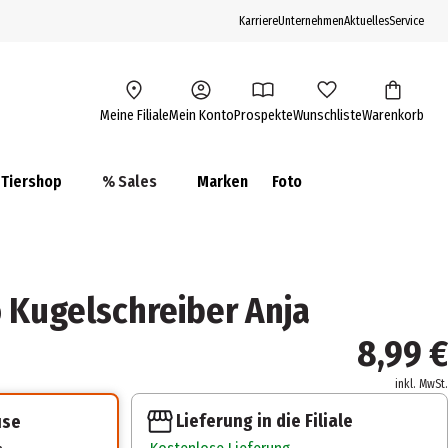
Karriere
Unternehmen
Aktuelles
Service
Meine Filiale
Mein Konto
Prospekte
Wunschliste
Warenkorb
Tiershop
% Sales
Marken
Foto
Kugelschreiber Anja
8,99 €
inkl. MwSt.
Lieferung in die Filiale
use