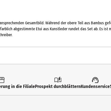
ansprechenden Gesamtbild. Während der obere Teil aus Bambus gefert
 farblich abgestimmte Etui aus Kunstleder rundet das Set ab. Es ist
hreiber.
1 Stk.
Sonstiges
rung in die Filiale
Prospekt durchblättern
Kundenservice
3113200039
Kugelschreiber in hochwertigem Etui
History&Heraldry GmbH