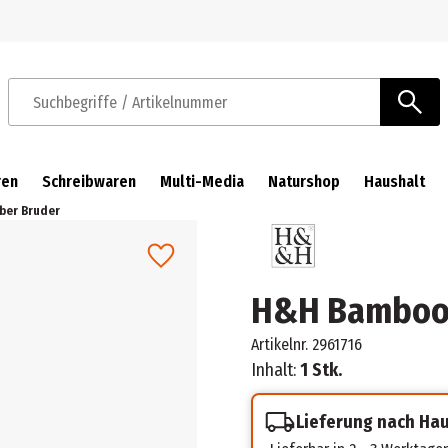
Zur Navigation springen
Zum Hauptinhalt springen
Suchbegriffe / Artikelnummer
ren
Schreibwaren
Multi-Media
Naturshop
Haushalt
ber Bruder
H&H Bamboo 
Artikelnr.
2961716
Inhalt:
1 Stk.
Lieferung nach Ha