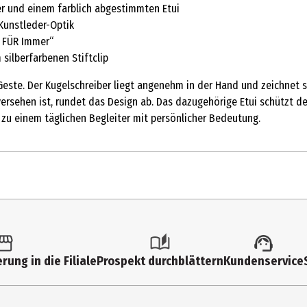
r und einem farblich abgestimmten Etui
Kunstleder-Optik
S FÜR Immer“
silberfarbenen Stiftclip
olle Geste. Der Kugelschreiber liegt angenehm in der Hand und zeich
 versehen ist, rundet das Design ab. Das dazugehörige Etui schützt 
 zu einem täglichen Begleiter mit persönlicher Bedeutung.
1 Stk.
Sonstiges
rung in die Filiale
Prospekt durchblättern
Kundenservice
3113200009
Kugelschreiber in hochwertigem Etui