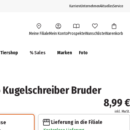
Karriere
Unternehmen
Aktuelles
Service
Meine Filiale
Mein Konto
Prospekte
Wunschliste
Warenkorb
Tiershop
% Sales
Marken
Foto
Kugelschreiber Bruder
8,99 €
inkl. MwSt.
Lieferung in die Filiale
use