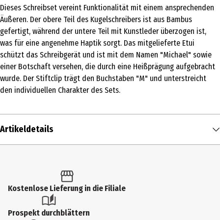
Dieses Schreibset vereint Funktionalität mit einem ansprechenden
Äußeren. Der obere Teil des Kugelschreibers ist aus Bambus
gefertigt, während der untere Teil mit Kunstleder überzogen ist,
was für eine angenehme Haptik sorgt. Das mitgelieferte Etui
schützt das Schreibgerät und ist mit dem Namen "Michael" sowie
einer Botschaft versehen, die durch eine Heißprägung aufgebracht
wurde. Der Stiftclip trägt den Buchstaben "M" und unterstreicht
den individuellen Charakter des Sets.
Artikeldetails
Inhalt
1 Stk.
Produkttyp
Kostenlose Lieferung in die Filiale
Sonstiges
Prospekt durchblättern