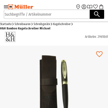
Zur Navigation
Zum Hauptinhalt
springen
springen
Suchbegriffe / Artikelnummer
Startseite
Schreibwaren
Schreibgeräte
Kugelschreiber
H&H Bamboo Kugelschreiber Michael
Artikelnr.
2961861