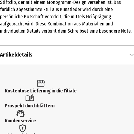
Stiftclip, der mit einem Monogramm-Design versehen ist. Das
farblich abgestimmte Etui aus Kunstleder wird durch eine
persönliche Botschaft veredelt, die mittels Heißprägung
aufgebracht wird. Diese Kombination aus Materialien und
individuellen Details verleiht dem Schreibset eine besondere Note.
Artikeldetails
Inhalt
1 Stk.
Produkttyp
Kostenlose Lieferung in die Filiale
Sonstiges
Prospekt durchblättern
Artikelnummer des Herstellers
Kundenservice
3113200088
Lieferumfang