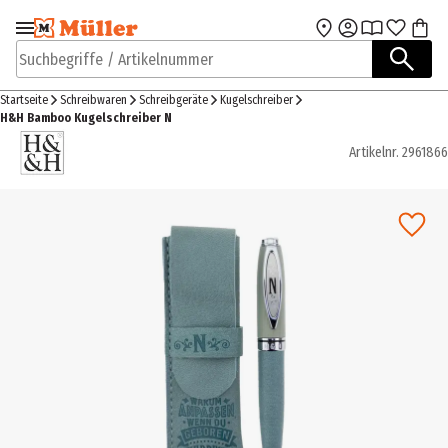
Zur Navigation
Zum Hauptinhalt
springen
springen
Suchbegriffe / Artikelnummer
Startseite
Schreibwaren
Schreibgeräte
Kugelschreiber
H&H Bamboo Kugelschreiber N
Artikelnr.
2961866