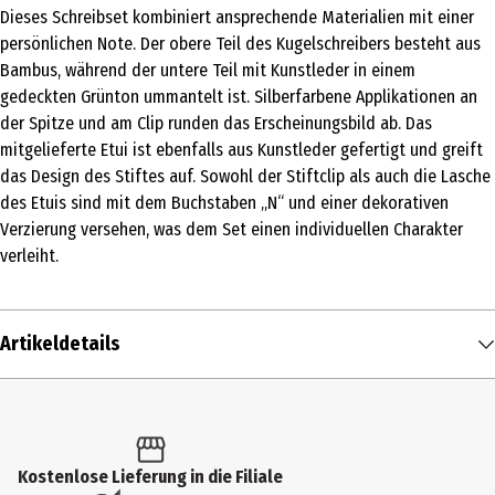
Dieses Schreibset kombiniert ansprechende Materialien mit einer
persönlichen Note. Der obere Teil des Kugelschreibers besteht aus
Bambus, während der untere Teil mit Kunstleder in einem
gedeckten Grünton ummantelt ist. Silberfarbene Applikationen an
der Spitze und am Clip runden das Erscheinungsbild ab. Das
mitgelieferte Etui ist ebenfalls aus Kunstleder gefertigt und greift
das Design des Stiftes auf. Sowohl der Stiftclip als auch die Lasche
des Etuis sind mit dem Buchstaben „N“ und einer dekorativen
Verzierung versehen, was dem Set einen individuellen Charakter
verleiht.
Artikeldetails
Inhalt
1 Stk.
Produkttyp
Kostenlose Lieferung in die Filiale