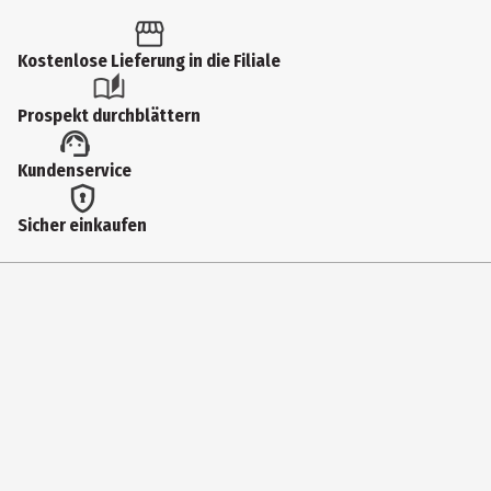
1 Stk.
Produkttyp
Kostenlose Lieferung in die Filiale
Sonstiges
Prospekt durchblättern
Artikelnummer des Herstellers
Kundenservice
3113200013
Lieferumfang
Sicher einkaufen
Kugelschreiber in hochwertigem Etui
Hersteller
History&Heraldry GmbH
Herstelleradresse
Speersort 166 ,21723 Hollern- Twielenfleth
Kontaktmöglichkeit
welcome@hh-germany.de