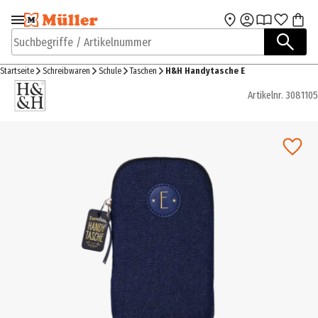
Zur Navigation
Zum Hauptinhalt
springen
springen
Suchbegriffe / Artikelnummer
Startseite
Schreibwaren
Schule
Taschen
H&H Handytasche E
Artikelnr.
3081105