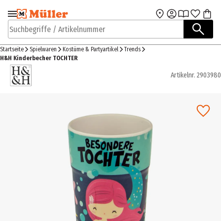
Zur Navigation
Zum Hauptinhalt
springen
springen
Suchbegriffe / Artikelnummer
Startseite
Spielwaren
Kostüme & Partyartikel
Trends
H&H Kinderbecher TOCHTER
Artikelnr.
2903980