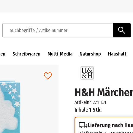
Zur Navigation springen
Zum Hauptinhalt springen
Suchbegriffe / Artikelnummer
ren
Schreibwaren
Multi-Media
Naturshop
Haushalt
H&H Märchen
Artikelnr.
2711131
Inhalt:
1 Stk.
Lieferung nach Ha