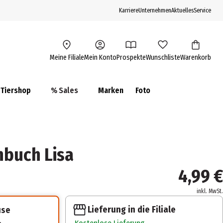
Karriere
Unternehmen
Aktuelles
Service
Meine Filiale
Mein Konto
Prospekte
Wunschliste
Warenkorb
Tiershop
% Sales
Marken
Foto
buch Lisa
4,99 €
inkl. MwSt.
Lieferung in die Filiale
use