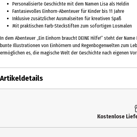
Personalisierte Geschichte mit dem Namen Lisa als Heldin
Fantasievolles Einhorn-Abenteuer für Kinder bis 11 Jahre
Inklusive zusätzlicher Ausmalseiten für kreativen Spaß
Mit praktischen Farb-Steckstiften zum sofortigen Losmalen
In dem Abenteuer „Ein Einhorn braucht DEINE Hilfe!“ steht der Name 
bunte Illustrationen von Einhörnern und Regenbogenwelten zum Leben
ermöglichen es, die magische Welt der Geschichte nach eigenen Vors
Artikeldetails
Inhalt
1 Stk.
Produkttyp
Geschenkbüc
Kostenlose Liefe
Genre
Geschenkbüch
Hersteller
History&Her