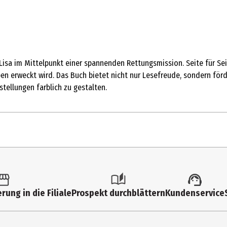
Lisa im Mittelpunkt einer spannenden Rettungsmission. Seite für Seit
 erweckt wird. Das Buch bietet nicht nur Lesefreude, sondern förde
tellungen farblich zu gestalten.
her
rung in die Filiale
Prospekt durchblättern
Kundenservice
er|Kreatives Gestalten|Kinderbücher bis 11 Jahre
aldry GmbH