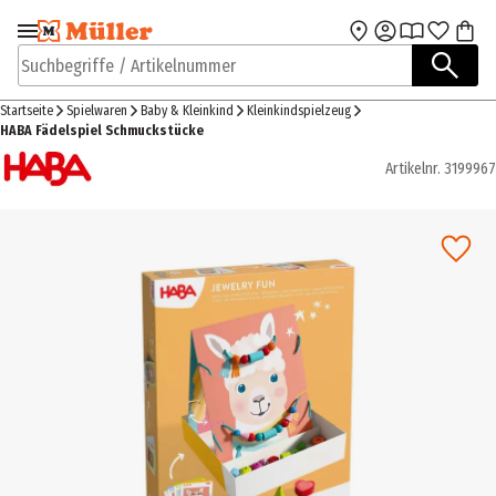
Zur Navigation
Zum Hauptinhalt
springen
springen
Suchbegriffe / Artikelnummer
Startseite
Spielwaren
Baby & Kleinkind
Kleinkindspielzeug
HABA Fädelspiel Schmuckstücke
Artikelnr.
3199967