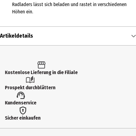
Radladers lässt sich beladen und rastet in verschiedenen
Höhen ein.
Artikeldetails
Inhalt
1 Stk.
Produkttyp
Kostenlose Lieferung in die Filiale
Stapeln und Stecken
Prospekt durchblättern
Altersempfehlung ab
Kundenservice
18 Monate
Artikelnummer des Herstellers
Sicher einkaufen
2012993001
Hersteller