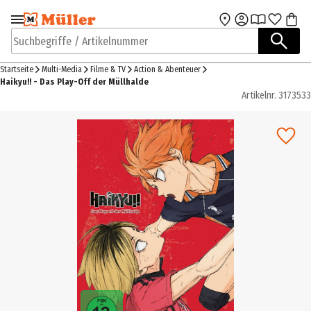
Zur Navigation
Zum Hauptinhalt
springen
springen
Suchbegriffe / Artikelnummer
Startseite
Multi-Media
Filme & TV
Action & Abenteuer
Haikyu!! - Das Play-Off der Müllhalde
Artikelnr.
3173533