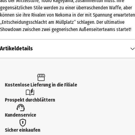
aus der Mittelstufe, Tobio Kageyama, zusammentun muss. Ihre
gegensätzlichen Stile werden zu einer überraschenden Waffe, aber
können sie ihre Rivalen von Nekoma in der mit Spannung erwarteten
„Entscheidungsschlacht am Müllplatz“ schlagen. Der ultimative
Showdown zwischen zwei gegnerischen Außenseiterteams startet!
Artikeldetails
Inhalt
1 Stk.
Altersfreigabe
Kostenlose Lieferung in die Filiale
FSK 12
Prospekt durchblättern
Produkttyp
Kundenservice
Multimedia
Bildformat
Sicher einkaufen