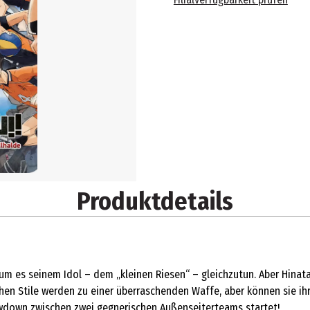
Produktdetails
um es seinem Idol – dem „kleinen Riesen“ – gleichzutun. Aber Hinata
en Stile werden zu einer überraschenden Waffe, aber können sie ih
owdown zwischen zwei gegnerischen Außenseiterteams startet!