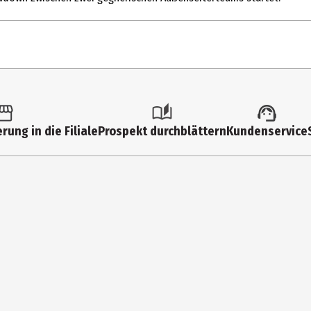
1 Stk.
FSK 12
rung in die Filiale
Prospekt durchblättern
Kundenservice
Multimedia
HD
0
Anime|Unterhaltung|Action|Comedy
85
Blu-ray Disc