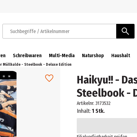
Zur Navigation springen
Zum Hauptinhalt springen
Suchbegriffe / Artikelnummer
ren
Schreibwaren
Multi-Media
Naturshop
Haushalt
er Müllhalde - Steelbook - Deluxe Edition
Haikyu!! - Da
Steelbook - 
Artikelnr.
3173532
Inhalt:
1 Stk.
Filialverfügbarkeit prüfen