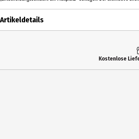
Artikeldetails
Inhalt
Altersfreigabe
Kostenlose Liefe
Produkttyp
Bildformat
Anzahl Bonusdiscs
Hauptgenre
Laufzeit in min (gesamt)
Medium