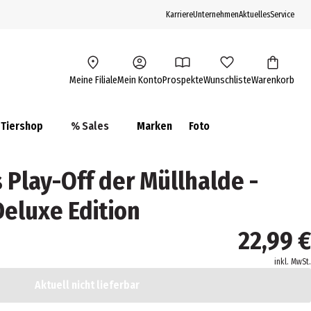
Karriere
Unternehmen
Aktuelles
Service
Meine Filiale
Mein Konto
Prospekte
Wunschliste
Warenkorb
Tiershop
% Sales
Marken
Foto
s Play-Off der Müllhalde -
Deluxe Edition
22,99 €
inkl. MwSt.
Aktuell nicht lieferbar