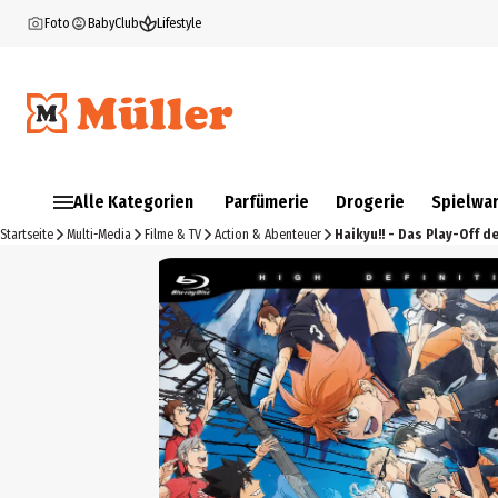
Foto
BabyClub
Lifestyle
Alle Kategorien
Parfümerie
Drogerie
Spielwa
Startseite
Multi-Media
Filme & TV
Action & Abenteuer
Haikyu!! - Das Play-Off d