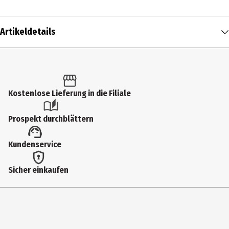
Artikeldetails
Inhalt
1 Stk.
Produkttyp
Kostenlose Lieferung in die Filiale
In-Ear Kopfhörer
Prospekt durchblättern
Systemvoraussetzungen
Kundenservice
bluetoothfähiges Endgerät
Anschlüsse
Sicher einkaufen
Ladeart: USB-C-Buchse
Farbe
grün