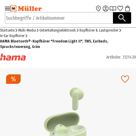
Zur Navigation
Zum Hauptinhalt
springen
springen
Suchbegriffe / Artikelnummer
Startseite
Multi-Media
Unterhaltungselektronik
Kopfhörer & Lautsprecher
In-Ear Kopfhörer
HAMA Bluetooth®-Kopfhörer "Freedom Light II", TWS, Earbuds,
Sprachsteuerung, Grün
Artikelnr.
3121430