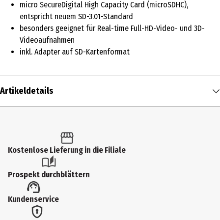
micro SecureDigital High Capacity Card (microSDHC),
entspricht neuem SD-3.01-Standard
besonders geeignet für Real-time Full-HD-Video- und 3D-
Videoaufnahmen
inkl. Adapter auf SD-Kartenformat
Artikeldetails
Inhalt
1 Stk.
Produkttyp
Kostenlose Lieferung in die Filiale
Adapter
Prospekt durchblättern
Speicherkapazität
Kundenservice
16 gb
Lieferumfang