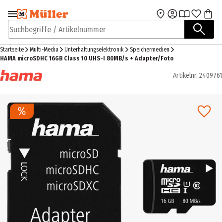
Zur Navigation
Zum Hauptinhalt
springen
springen
Suchbegriffe / Artikelnummer
Startseite
Multi-Media
Unterhaltungselektronik
Speichermedien
HAMA microSDHC 16GB Class 10 UHS-I 80MB/s + Adapter/Foto
Artikelnr.
2409761