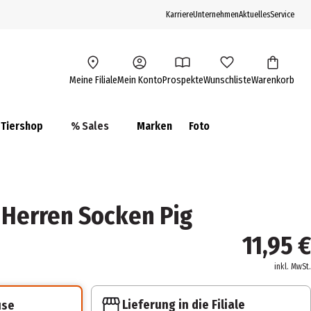
Karriere
Unternehmen
Aktuelles
Service
Meine Filiale
Mein Konto
Prospekte
Wunschliste
Warenkorb
Tiershop
% Sales
Marken
Foto
Herren Socken Pig
11,95 €
inkl. MwSt.
Lieferung in die Filiale
use