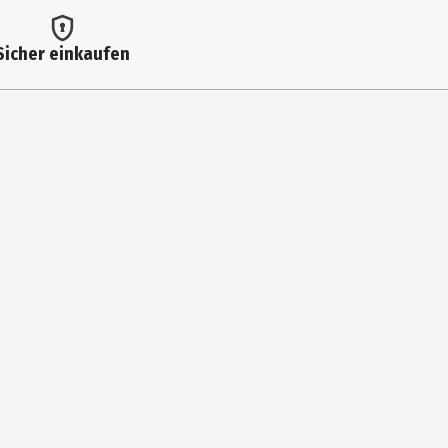
Sicher einkaufen
r. Tipps zur nachhaltigen Pflege deiner Happy Socks: - Auf links
einer Wäsche, dafür aber negative Effekte für die Umwelt. -
glassen. Normalwaschgang 40°C, nicht bügeln, nicht im