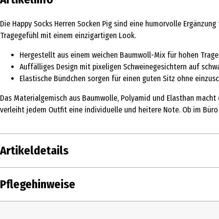
Die Happy Socks Herren Socken Pig sind eine humorvolle Ergänzung 
Tragegefühl mit einem einzigartigen Look.
Hergestellt aus einem weichen Baumwoll-Mix für hohen Trag
Auffälliges Design mit pixeligen Schweinegesichtern auf sch
Elastische Bündchen sorgen für einen guten Sitz ohne einzus
Das Materialgemisch aus Baumwolle, Polyamid und Elasthan macht d
verleiht jedem Outfit eine individuelle und heitere Note. Ob im Büro 
Artikeldetails
Inhalt
1 Stk.
Pflegehinweise
Produkttyp
Socken