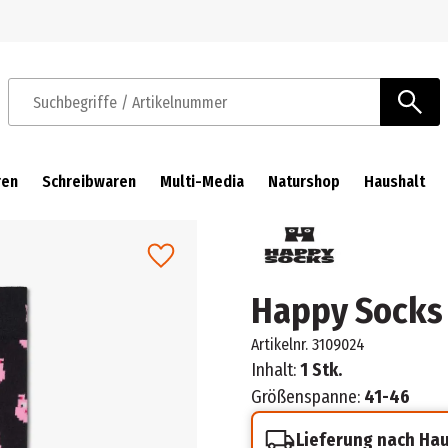
Zur Navigation springen
Zum Hauptinhalt springen
Suchbegriffe / Artikelnummer
ren
Schreibwaren
Multi-Media
Naturshop
Haushalt
Happy Socks 
Artikelnr.
3109024
Inhalt:
1 Stk.
Größenspanne:
41-46
Lieferung nach Ha