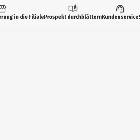
n
rung in die Filiale
Prospekt durchblättern
Kundenservice
änger daran Freude hast. Dein Geldbeutel und die Umwelt dankt es di
 Mehr Waschmittel hat keinen positiven Effekt auf die Sauberkeit d
t, statt sie im Trockner zu waschen. - Weichspüler einfach mal we
inigen, nicht mit Bleiche behandeln