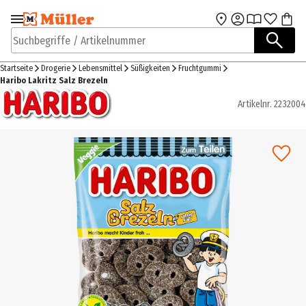
Zur Navigation
Zum Hauptinhalt
springen
springen
Suchbegriffe / Artikelnummer
Startseite
Drogerie
Lebensmittel
Süßigkeiten
Fruchtgummi
Haribo Lakritz Salz Brezeln
Artikelnr.
2232004