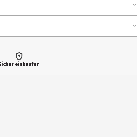
00:03:13
00:03:24
00:03:53
00:03:05
00:04:37
Sicher einkaufen
00:03:48
00:01:58
00:03:34
00:02:50
 (theme song from the series 'Le Chalet')
00:02:47
00:03:37
00:02:20