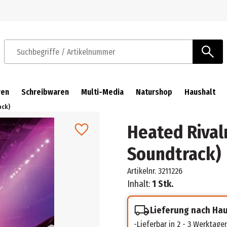
Zur Navigation springen
Zum Hauptinhalt springen
Suchbegriffe / Artikelnummer
ren
Schreibwaren
Multi-Media
Naturshop
Haushalt
ack)
Heated Rivalr
Soundtrack)
Artikelnr.
3211226
Inhalt:
1 Stk.
Lieferung nach Ha
Lieferbar in 2 - 3 Werktage