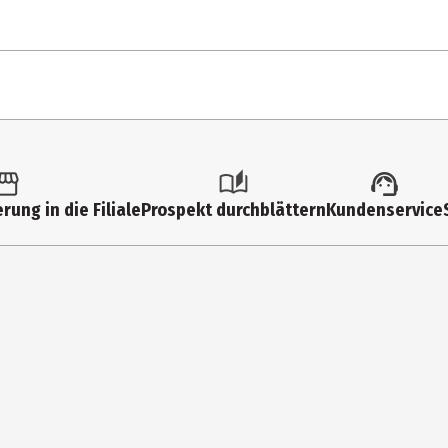
Une journee parfaite
mangetout
Chelsea mon amour
1 Stk.
Lips
Multimedia
I'll Believe In Anything
rung in die Filiale
Prospekt durchblättern
Kundenservice
Various
My Moon My Man
C'est toi
LP (analog)
All The Things She Said
Klassik Crossover
All The Things She Said
2
L'Anarchie des Jours Heureux
Sony Music Entertainment International Services GmbH
Bad Things
One Soul (Cottage Mix)
PO BOX 510, Gütersloh, 33311, Germany