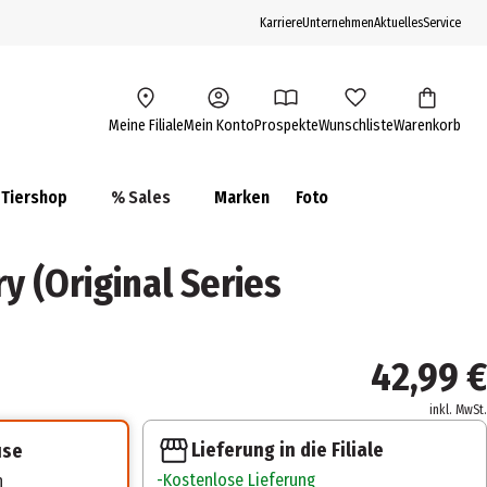
Karriere
Unternehmen
Aktuelles
Service
Meine Filiale
Mein Konto
Prospekte
Wunschliste
Warenkorb
Tiershop
% Sales
Marken
Foto
y (Original Series
42,99 €
inkl. MwSt.
Lieferung in die Filiale
use
Kostenlose Lieferung
n