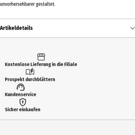
unvorhersehbarer gestaltet.
Artikeldetails
Inhalt
1 Stk.
Produkttyp
Kostenlose Lieferung in die Filiale
Klassische Kinder-Gesellschaftsspiele
Prospekt durchblättern
Altersempfehlung ab
Kundenservice
8 Jahre
Artikelnummer des Herstellers
Sicher einkaufen
HG011
Zielgruppe