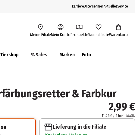
Karriere
Unternehmen
Aktuelles
Service
Meine Filiale
Mein Konto
Prospekte
Wunschliste
Warenkorb
Tiershop
% Sales
Marken
Foto
färbungsretter & Farbkur
2,99 €
11,96 € / 1 l
inkl. MwSt.
Lieferung in die Filiale
use