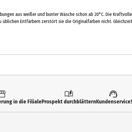
bungen aus weißer und bunter Wäsche schon ab 20°C. Die Kraftvolle 
üblichen Entfärbern zerstört sie die Originalfarben nicht. Gleichzeit
rung in die Filiale
Prospekt durchblättern
Kundenservice
HIAZOLINONE, METHYLISOTHIAZOLINONE).
.
efüllen. Halbe Flasche Verfärbungsretter über das Waschmittelfach