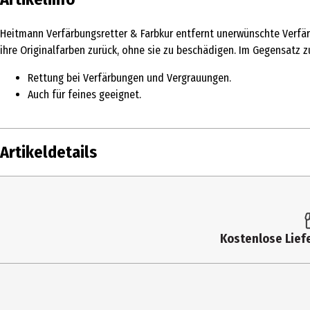
Heitmann Verfärbungsretter & Farbkur entfernt unerwünschte Verfär
ihre Originalfarben zurück, ohne sie zu beschädigen. Im Gegensatz zu 
Rettung bei Verfärbungen und Vergrauungen.
Auch für feines geeignet.
Artikeldetails
Inhalt
250 ml
/ 250 g
Produkttyp
Textilfarbe
Kostenlose Liefe
Inhaltsstoffe
Konservierungsmittel (METHYLCHLOROISOT
Lagerhinweis
Außer Reichweite von Kindern aufbewahren
Anwendungshinweis
Waschmaschine mit max. 3 kg Buntwäsche b