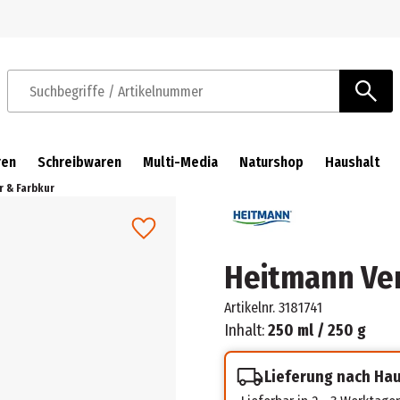
Zur Navigation springen
Zum Hauptinhalt springen
Suchbegriffe / Artikelnummer
ren
Schreibwaren
Multi-Media
Naturshop
Haushalt
 & Farbkur
Heitmann Ver
Artikelnr.
3181741
Inhalt:
250 ml / 250 g
Lieferung nach Ha