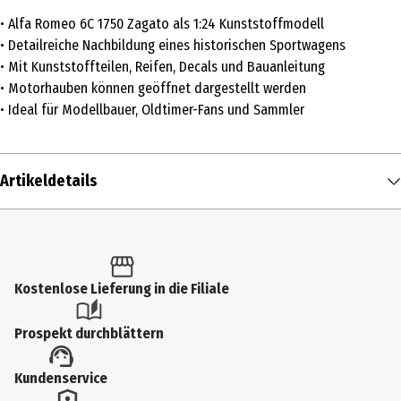
• Alfa Romeo 6C 1750 Zagato als 1:24 Kunststoffmodell
• Detailreiche Nachbildung eines historischen Sportwagens
• Mit Kunststoffteilen, Reifen, Decals und Bauanleitung
• Motorhauben können geöffnet dargestellt werden
• Ideal für Modellbauer, Oldtimer-Fans und Sammler
Artikeldetails
Inhalt
1 Stk.
Produkttyp
Kostenlose Lieferung in die Filiale
Oldtimer
Prospekt durchblättern
Altersempfehlung ab
Kundenservice
14 Jahre