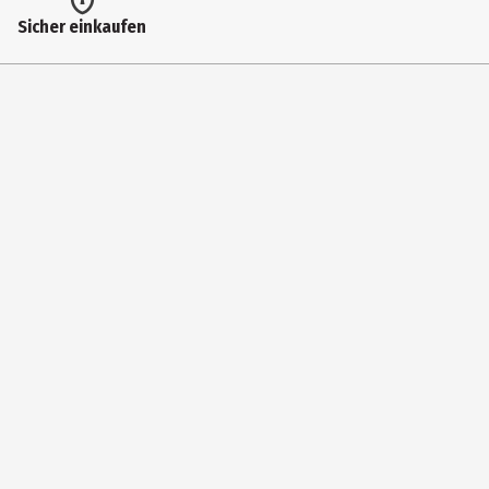
Artikelnummer des Herstellers
Sicher einkaufen
1000807150
Hersteller
Glow 2B Germany GmbH
Herstelleradresse
Erlenbachere Str. 3 42477 Radevormwald
Kontaktmöglichkeit
https://www.glow2b.de/