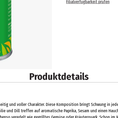
Filialverfügbarkeit prüfen
Produktdetails
itig und voller Charakter. Diese Komposition bringt Schwung in jede
ersilie und Dill treffen auf aromatische Paprika, Sesam und einen H
benso veredelt wie gegrilltes Gemüse oder Kräuterquark. Schon im M