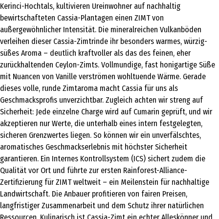
Kerinci-Hochtals, kultivieren Ureinwohner auf nachhaltig
bewirtschafteten Cassia-Plantagen einen ZIMT von
außergewöhnlicher Intensität. Die mineralreichen Vulkanböden
verleihen dieser Cassia-Zimtrinde ihr besonders warmes, würzig-
süßes Aroma – deutlich kraftvoller als das des feinen, eher
zurückhaltenden Ceylon-Zimts. Vollmundige, fast honigartige Süße
mit Nuancen von Vanille verströmen wohltuende Wärme. Gerade
dieses volle, runde Zimtaroma macht Cassia für uns als
Geschmacksprofis unverzichtbar. Zugleich achten wir streng auf
Sicherheit: Jede einzelne Charge wird auf Cumarin geprüft, und wir
akzeptieren nur Werte, die unterhalb eines intern festgelegten,
sicheren Grenzwertes liegen. So können wir ein unverfälschtes,
aromatisches Geschmackserlebnis mit höchster Sicherheit
garantieren. Ein Internes Kontrollsystem (ICS) sichert zudem die
Qualität vor Ort und führte zur ersten Rainforest-Alliance-
Zertifizierung für ZIMT weltweit – ein Meilenstein für nachhaltige
Landwirtschaft. Die Anbauer profitieren von fairen Preisen,
langfristiger Zusammenarbeit und dem Schutz ihrer natürlichen
Ressourcen. Kulinarisch ist Cassia-Zimt ein echter Alleskönner und