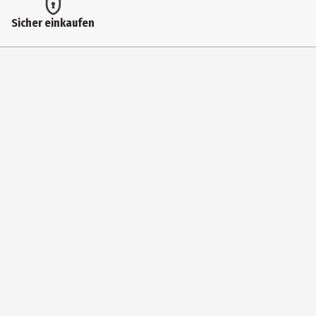
Eigenschaften
Sicher einkaufen
Vegan
Herkunftsland
Nicht EU Landwirtschaft
Lagerhinweis
Bitte kühl und trocken lagern.
Öko-Kontrollstelle
DE-ÖKO-003
Zubereitungshinweis
Beim Kochen erst am Ende der Garzeit zugeben, behutsam
abschmecken.
Hersteller
Herbaria Kräuterparadies GmbH