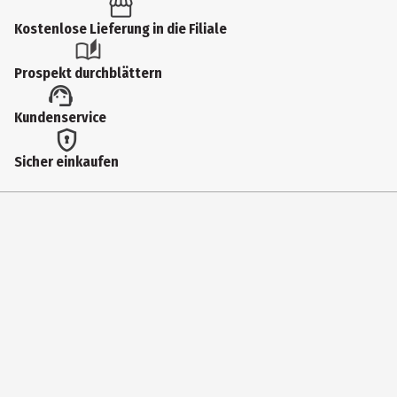
Produkttyp
Kostenlose Lieferung in die Filiale
Geschenkverpackungen
Prospekt durchblättern
Breite
Kundenservice
10 cm
Herkunftsland
Sicher einkaufen
China
Höhe
10 cm
Tiefe
3.8 cm
Farbe
Weiß / Altrosa
Hersteller