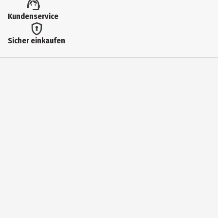
Lieferumfang
Kundenservice
2x40 Blatt liniert und kariert
Sicher einkaufen