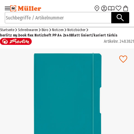
Zur Navigation
Zum Hauptinhalt
springen
springen
Suchbegriffe / Artikelnummer
Startseite
Schreibwaren
Büro
Notizen
Notizbücher
herlitz my.book flex Notizheft PP A4 2x40Blatt liniert/kariert türkis
Artikelnr.
2483821