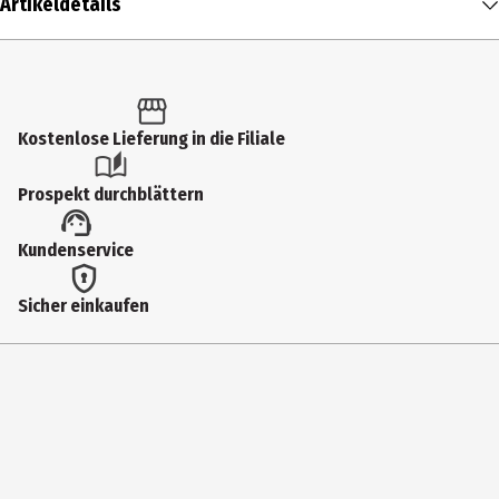
Artikeldetails
Inhalt
1 Stk.
Produkttyp
Kostenlose Lieferung in die Filiale
Spezialpapier
Prospekt durchblättern
Farbe
Kundenservice
weiß
Lieferumfang
Sicher einkaufen
600 Etiketten