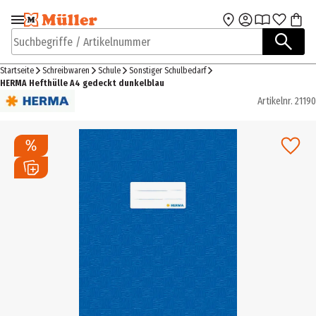
Zur Navigation
Zum Hauptinhalt
springen
springen
Suchbegriffe / Artikelnummer
Startseite
Schreibwaren
Schule
Sonstiger Schulbedarf
HERMA Hefthülle A4 gedeckt dunkelblau
Artikelnr.
21190