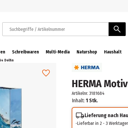
Zur Navigation springen
Zum Hauptinhalt springen
Suchbegriffe / Artikelnummer
ren
Schreibwaren
Multi-Media
Naturshop
Haushalt
4 Delfin
HERMA Motiv-
Artikelnr.
3181684
Inhalt:
1 Stk.
Lieferung nach Ha
Lieferbar in 2 - 3 Werktage