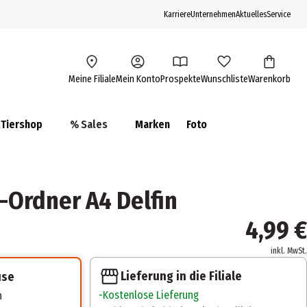
Karriere
Unternehmen
Aktuelles
Service
Meine Filiale
Mein Konto
Prospekte
Wunschliste
Warenkorb
Tiershop
% Sales
Marken
Foto
Ordner A4 Delfin
4,99 €
inkl. MwSt.
Lieferung in die Filiale
use
Kostenlose Lieferung
n