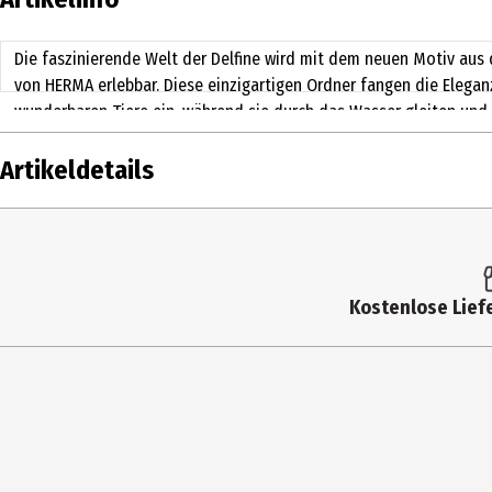
Die faszinierende Welt der Delfine wird mit dem neuen Motiv aus d
von HERMA erlebbar. Diese einzigartigen Ordner fangen die Elega
wunderbaren Tiere ein, während sie durch das Wasser gleiten und
den Wellen springen. Hergestellt aus extra stabilem Karton und ho
bieten sie nicht nur eine sichere Aufbewahrung für wichtige Doku
Artikeldetails
ein echter Blickfang auf jedem Schreibtisch oder im Regal. Die r
sorgt dafür, dass alles an seinem Platz bleibt. Mit einem Lieblings
Inhalt
Organisieren zu einem Erlebnis mit einem Hauch von Delfin Eleganz
Produkttyp
Kostenlose Liefe
Hersteller
Herstelleradresse
Kontaktmöglichkeit