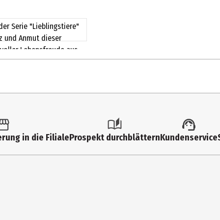
er Serie "Lieblingstiere"
nz und Anmut dieser
 voller Lebensfreude aus
chwertig verarbeitet,
mente, sondern sind auch
obuste Hebelmechanik
tier Ordner wird das
1 Stk.
.
Ordner
rung in die Filiale
Prospekt durchblättern
Kundenservice
Herma GmbH
Heinrich - Hermann - Str. 1 ,70791 Filderstadt
mail@herma.de