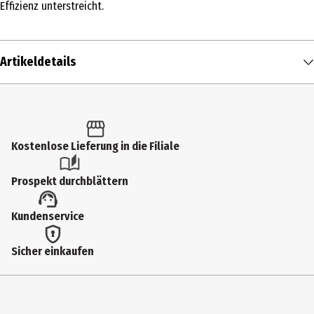
Effizienz unterstreicht.
Artikeldetails
Inhalt
1 Stk.
Produkttyp
Kostenlose Lieferung in die Filiale
Dekofigur
Prospekt durchblättern
Altersempfehlung ab
Kundenservice
14 Jahre
Artikelnummer des Herstellers
Sicher einkaufen
746854
Hersteller
Herpa Miniaturmodelle GmbH