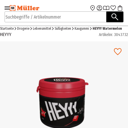
Zur Navigation
Zum Hauptinhalt
springen
springen
Suchbegriffe / Artikelnummer
Startseite
Drogerie
Lebensmittel
Süßigkeiten
Kaugummi
HEYYY Watermelon
HEYYY
Artikelnr.
3043732