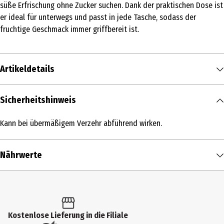
süße Erfrischung ohne Zucker suchen. Dank der praktischen Dose ist
er ideal für unterwegs und passt in jede Tasche, sodass der
fruchtige Geschmack immer griffbereit ist.
Artikeldetails
Inhalt
Sicherheitshinweis
68 g
Kann bei übermäßigem Verzehr abführend wirken.
Produkttyp
Kaugummi
Nährwerte
Zutaten
Süßungsmittel: Xylit, Sorbit, Maltitsirup, Maltit, Sucralose,
Nährwerte je
100 g
Acesulfam K; Kaumasse (enthält SOJALECITHIN), Aromen,
Brennwert
182 kcal / 760 kJ
Säuerungsmittel: Citronensäure; Feuchthaltemittel: Glycerol;
Fett in g
< 0,5 g
Kostenlose Lieferung in die Filiale
Verdickungsmittel:Gummi arabicum; Pflanzenkonzentrate (Rettich,