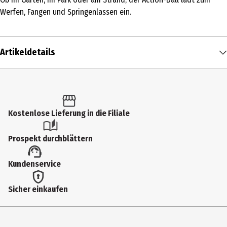
Werfen, Fangen und Springenlassen ein.
Artikeldetails
Inhalt
1 Stk.
Produkttyp
Kostenlose Lieferung in die Filiale
Kleinspielzeug
Prospekt durchblättern
Altersempfehlung ab
Kundenservice
3 Jahre
Zielgruppe
Sicher einkaufen
Kindergartenkinder|Grundschüler
Hersteller