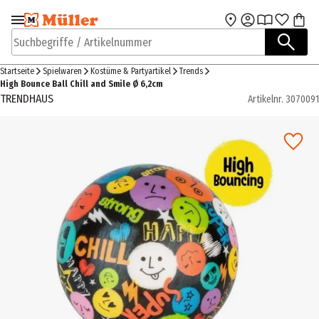
Zur Navigation
Zum Hauptinhalt
springen
springen
Suchbegriffe / Artikelnummer
Startseite
Spielwaren
Kostüme & Partyartikel
Trends
High Bounce Ball Chill and Smile Ø 6,2cm
TRENDHAUS
Artikelnr.
3070091