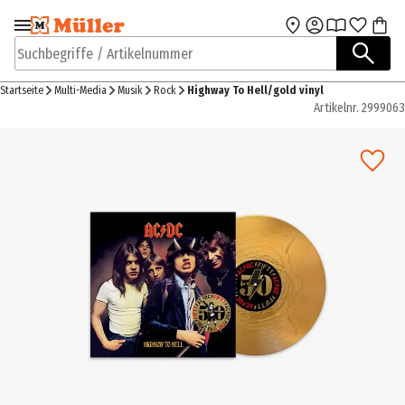
Zur Navigation
Zum Hauptinhalt
springen
springen
Suchbegriffe / Artikelnummer
Startseite
Multi-Media
Musik
Rock
Highway To Hell/gold vinyl
Artikelnr.
2999063