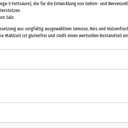
ega-3-Fettsäure), die für die Entwicklung von Gehirn- und Nervenzel
terstützen.
on Salz.
tzung aus sorgfältig ausgewähltem Gemüse, Reis und Hülsenfrücht
e Mahlzeit ist glutenfrei und stellt einen wertvollen Bestandteil e
bis*, Kichererbsen* 6 %, Kokosmilch*, Reis* 4 %, Erbsenprotein* 2 %,
hlschrank lagern und am nächsten Tag aufbrauchen.