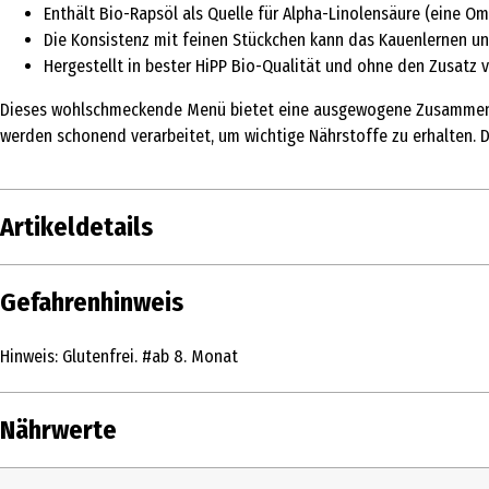
Enthält Bio-Rapsöl als Quelle für Alpha-Linolensäure (eine Om
Die Konsistenz mit feinen Stückchen kann das Kauenlernen un
Hergestellt in bester HiPP Bio-Qualität und ohne den Zusatz v
Dieses wohlschmeckende Menü bietet eine ausgewogene Zusammense
werden schonend verarbeitet, um wichtige Nährstoffe zu erhalten. Di
Artikeldetails
Inhalt
220 g
Gefahrenhinweis
Produkttyp
Menüs
Hinweis: Glutenfrei. #ab 8. Monat
Zutaten
Zutaten: Wasser, Karotten*, Tomaten*, Kür
Nährwerte
Lagerhinweis
Nicht erwärmten Rest verschlossen im Kü
Öko-Kontrollstelle
DE-ÖKO-001