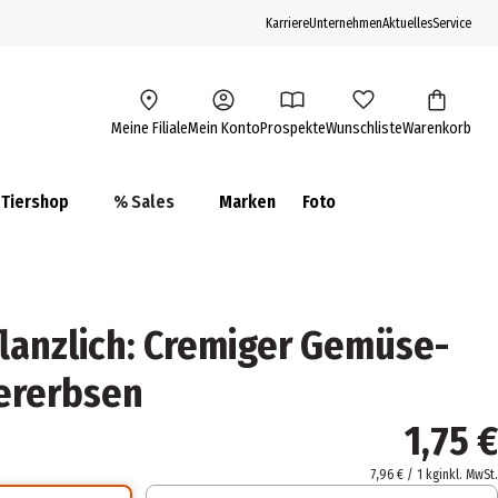
Karriere
Unternehmen
Aktuelles
Service
Meine Filiale
Mein Konto
Prospekte
Wunschliste
Warenkorb
Tiershop
% Sales
Marken
Foto
lanzlich: Cremiger Gemüse-
hererbsen
1,75 €
7,96 € / 1 kg
inkl. MwSt.