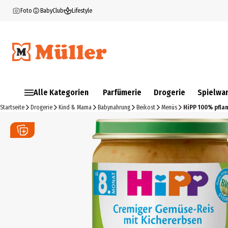
Foto
BabyClub
Lifestyle
Alle Kategorien
Parfümerie
Drogerie
Spielwa
Startseite
Drogerie
Kind & Mama
Babynahrung
Beikost
Menüs
HiPP 100% pfla