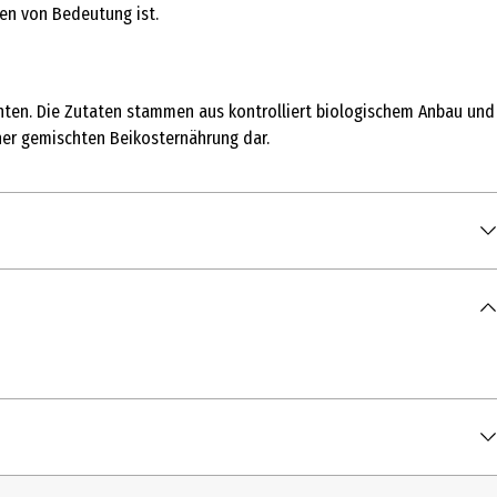
len von Bedeutung ist.
en. Die Zutaten stammen aus kontrolliert biologischem Anbau und
iner gemischten Beikosternährung dar.
 Reisstärke*, Rapsöl* 1,2 %. *Aus biologischer Erzeugung.