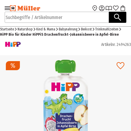
Zur Navigation
Zum Hauptinhalt
springen
springen
Suchbegriffe / Artikelnummer
Startseite
Naturshop
Kind & Mama
Babynahrung
Beikost
Trinkmahlzeiten
HiPP Bio für Kinder HiPPiS Drachenfrucht-Johannisbeere in Apfel-Birne
Artikelnr.
2494263