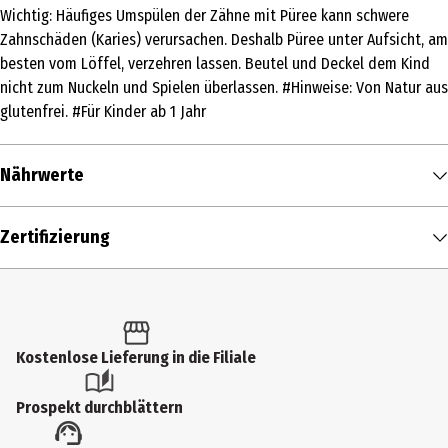
Wichtig: Häufiges Umspülen der Zähne mit Püree kann schwere
Produkttyp
Zahnschäden (Karies) verursachen. Deshalb Püree unter Aufsicht, am
Trinkmahlzeiten
besten vom Löffel, verzehren lassen. Beutel und Deckel dem Kind
nicht zum Nuckeln und Spielen überlassen. #Hinweise: Von Natur aus
Zutaten
glutenfrei. #Für Kinder ab 1 Jahr
Zutaten: Äpfel* 72 %, Birnen* 18 %, Drachenfrucht* 7 %, schwarze
Johannisbeeren* 3 %. *Aus biologischer Erzeugung.
Nährwerte
Zertifizierung
EU-Bio
Nährwerte je
100 g
Zertifizierung
Lagerhinweis
Brennwert
51 kcal / 214 kJ
Rest verschlossen im Kühlschrank einen Tag haltbar.
Fett in g
0,1 g
Öko-Kontrollstelle
- davon gesättigte Fettsäuren in g
0 g
AT-BIO-301
Kostenlose Lieferung in die Filiale
Kohlenhydrate in g
11,1 g
Anwendungshinweis
- davon Zucker in g
10 g
Prospekt durchblättern
Als Nachspeise oder Teil einer Zwischenmahlzeit. Vom Löffel
Eiweiß in g
0,3 g