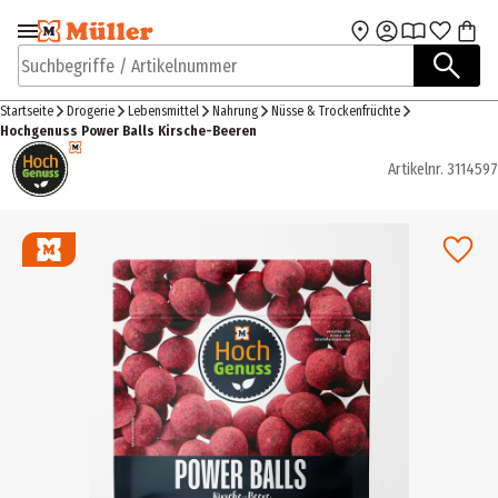
Zur Navigation
Zum Hauptinhalt
springen
springen
Suchbegriffe / Artikelnummer
Startseite
Drogerie
Lebensmittel
Nahrung
Nüsse & Trockenfrüchte
Hochgenuss Power Balls Kirsche-Beeren
Artikelnr.
3114597