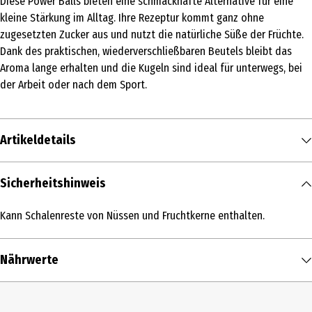
Diese Power Balls bieten eine schmackhafte Alternative für eine
kleine Stärkung im Alltag. Ihre Rezeptur kommt ganz ohne
zugesetzten Zucker aus und nutzt die natürliche Süße der Früchte.
Dank des praktischen, wiederverschließbaren Beutels bleibt das
Aroma lange erhalten und die Kugeln sind ideal für unterwegs, bei
der Arbeit oder nach dem Sport.
Artikeldetails
Inhalt
Sicherheitshinweis
100 g
Kann Schalenreste von Nüssen und Fruchtkerne enthalten.
Produkttyp
Nüsse, Saaten & Trockenfrüchte
Nährwerte
Zutaten
Datteln 72%, CASHEWKERNE 10%, Sauerkirschen 10%,
Nährwerte je
100 g
gefriergetrocknete Früchte 4% (Erdbeeren, Himbeeren, Bananen,