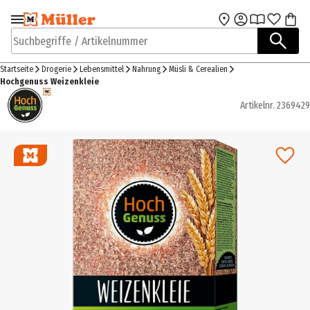
Zur Navigation
Zum Hauptinhalt
springen
springen
Suchbegriffe / Artikelnummer
Startseite
Drogerie
Lebensmittel
Nahrung
Müsli & Cerealien
Hochgenuss Weizenkleie
Artikelnr.
2369429