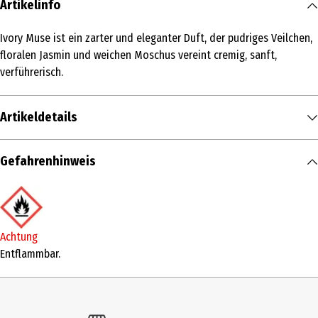
Artikelinfo
Ivory Muse ist ein zarter und eleganter Duft, der pudriges Veilchen,
floralen Jasmin und weichen Moschus vereint cremig, sanft,
verführerisch.
Artikeldetails
Inhalt
Gefahrenhinweis
75 ml
Produkttyp
Eau de Parfum
Achtung
Duftkonzentration
Entflammbar.
Eau de Parfum
Anwendungsart