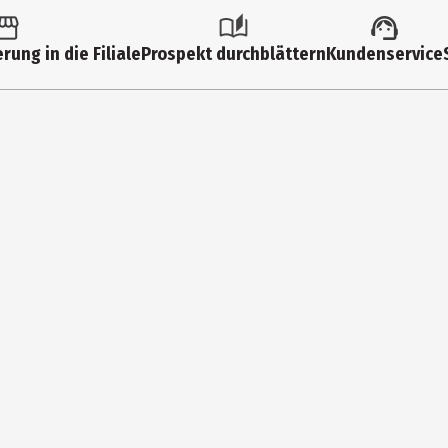
rung in die Filiale
Prospekt durchblättern
Kundenservice
cknergeeignet, nicht bügeln, keine chemische Reinigung, nicht blei
7509 Immenstadt i. Allgäu