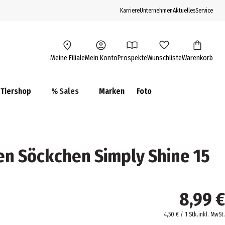
Karriere
Unternehmen
Aktuelles
Service
Meine Filiale
Mein Konto
Prospekte
Wunschliste
Warenkorb
Tiershop
% Sales
Marken
Foto
n Söckchen Simply Shine 15
8,99 €
4,50 € / 1 Stk.
inkl. MwSt.