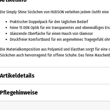
Die Simply Shine Söckchen von HUDSON verleihen jedem Outfit eine de
Praktischer Doppelpack für den täglichen Bedarf
Feine 15 DEN Optik für ein transparentes und ebenmäßiges Er
Glänzende Oberfläche für einen Hauch von Glamour
Druckfreier Komfortbund für ein angenehmes Tragegefühl oh
Die Materialkomposition aus Polyamid und Elasthan sorgt für eine o
Söckchen auch hervorragend für offene Schuhe. Das feine Maschenbi
Artikeldetails
Inhalt
2 Stk.
Pflegehinweise
Produkttyp
Socken