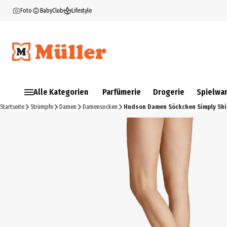
Foto
BabyClub
Lifestyle
Alle Kategorien
Parfümerie
Drogerie
Spielwa
Startseite
Strümpfe
Damen
Damensocken
Hudson Damen Söckchen Simply Shin