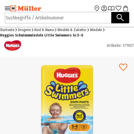
Zur Navigation
Zum Hauptinhalt
springen
springen
Suchbegriffe / Artikelnummer
Startseite
Drogerie
Kind & Mama
Windeln & Zubehör
Windeln
Huggies Schwimmwindeln Little Swimmers Gr.5-6
Artikelnr.
171907