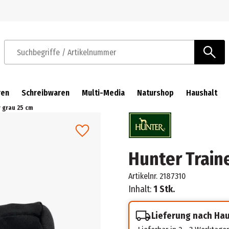
Zur Navigation springen
Zum Hauptinhalt springen
Suchbegriffe / Artikelnummer
ren
Schreibwaren
Multi-Media
Naturshop
Haushalt
 grau 25 cm
Hunter Train
Artikelnr.
2187310
Inhalt:
1 Stk.
Lieferung nach Ha