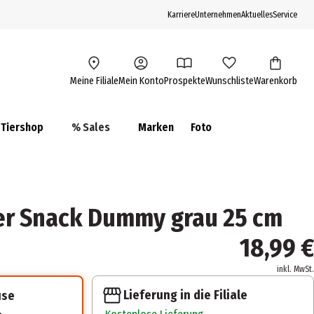
Karriere
Unternehmen
Aktuelles
Service
Meine Filiale
Mein Konto
Prospekte
Wunschliste
Warenkorb
Tiershop
% Sales
Marken
Foto
er Snack Dummy grau 25 cm
18,99 €
inkl. MwSt.
Lieferung in die Filiale
use