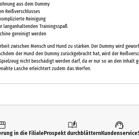
 Belohnung aus dem Dummy
den Reißverschlusses
komplizierte Reinigung
ür langanhaltenden Trainingsspaß
chine gereinigt werden
enarbeit zwischen Mensch und Hund zu stärken. Der Dummy wird gewor
chdem der Hund den Dummy zurückgebracht hat, wird der Reißverschl
ielzeug nicht beschädigt werden darf, da er nur so an den Inhalt gel
nähte Lasche erleichtert zudem das Werfen.
1 Stk.
Sonstiges
rung in die Filiale
Prospekt durchblättern
Kundenservice
Hund