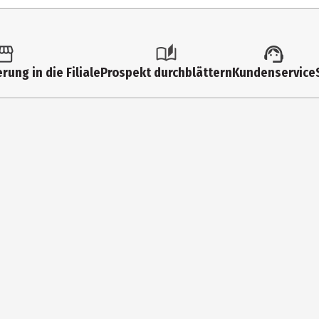
diol, Dipropylene Glycol, 1,2-Hexanediol, Lagerstroemia Indica Flow
rung in die Filiale
Prospekt durchblättern
Kundenservice
ycerin, Disodium EDTA, Rosa Centifolia Flower Extract, Phenoxyethano
ol, Eugenol
d
inige Tropfen auf ein Wattepad geben und sanft über das Gesicht s
KOREA