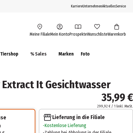
Karriere
Unternehmen
Aktuelles
Service
Meine Filiale
Mein Konto
Prospekte
Wunschliste
Warenkorb
Tiershop
% Sales
Marken
Foto
 Extract It Gesichtwasser
35,99 €
299,92 € / 1 l
inkl. MwSt.
Lieferung in die Filiale
use
Kostenlose Lieferung
n
Zahlung bei Abholung in der Filiale
0 €