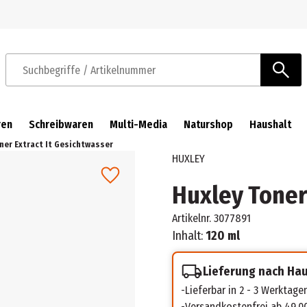
Zur Navigation springen
Zum Hauptinhalt springen
Suchbegriffe / Artikelnummer
ren
Schreibwaren
Multi-Media
Naturshop
Haushalt
ner Extract It Gesichtwasser
HUXLEY
Huxley Toner
Artikelnr.
3077891
Inhalt:
120 ml
Lieferung nach Ha
Lieferbar in 2 - 3 Werktage
Versandkostenfrei ab 49,0