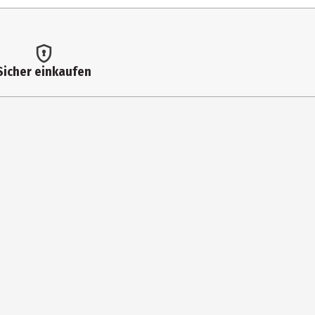
er Extract, Aqua/Water/Eau, PEG-60 Hydrogenated Castor Oil,
Sicher einkaufen
l, Opuntia Ficus-Indica Seed Oil, Tocopherol, Parfum/Fragrance,
treichen.